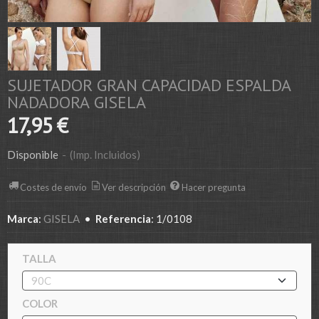
SUJETADOR GRAN CAPACIDAD ESPALDA
NADADORA GISELA
17,95 €
Disponible
-
(Imp. Incluidos)
Costes de envío
Ver descripción
Hacer pregunta
Marca
:
GISELA
•
Referencia
:
1/0108
TALLA
COLOR