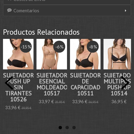
Comentarios
Productos Relacionados
-15 %
-6 %
-8 %
SUJETADOR
SUJETADOR
SUJETADOR
SUJETADO
PUSH UP
ESENCIAL
DE
MULTIPOSI
SIN
MOLDEADOR
CAPACIDAD
PUSH UP
TIRANTES
10517
10511
10514
10526
33,97 €
33,96 €
36,95 €
35,95 €
36,95 €
33,96 €
39,95 €