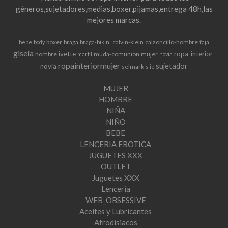
géneros,sujetadores,medias,boxer,pijamas,entrega 48h,las
mejores marcas.
boxer
braga
calvin-klein
calzoncillo-hombre
bebe
body
braga-bikini
faja
gisela
ivette
ropa-interior-
hombre
muda-comunion
mujer
marfil
novia
ropainteriormujer
sujetador
novia
selmark
slip
MUJER
HOMBRE
NIÑA
NIÑO
BEBE
LENCERIA EROTICA
JUGUETES XXX
OUTLET
Juguetes XXX
Lenceria
WEB_OBSESSIVE
Aceites y Lubricantes
Afrodisiacos