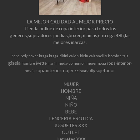
LA MEJOR CALIDAD AL MEJOR PRECIO
Tienda online de ropa interior para todos los
géneros,sujetadores,medias,boxer,pijamas,entrega 48h,las
mejores marcas.
boxer
braga
calvin-klein
calzoncillo-hombre
bebe
body
braga-bikini
faja
gisela
ivette
ropa-interior-
hombre
muda-comunion
mujer
marfil
novia
ropainteriormujer
sujetador
novia
selmark
slip
MUJER
HOMBRE
NIÑA
NIÑO
BEBE
LENCERIA EROTICA
JUGUETES XXX
OUTLET
Juguetes XXX