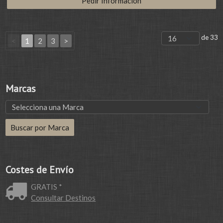
Pedir Información
de 33
<
1
2
3
>
Marcas
Costes de Envío
GRATIS *
Consultar Destinos