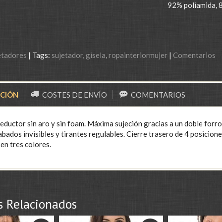
92% poliamida, 
etadores
|
Tags:
sujetador
gisela
ropainteriormujer
|
Comentarios
PCIÓN
COSTES DE ENVÍO
COMENTARIOS
eductor sin aro y sin foam. Máxima sujeción gracias a un doble forro
bados invisibles y tirantes regulables. Cierre trasero de 4 posicione
en tres colores.
s Relacionados