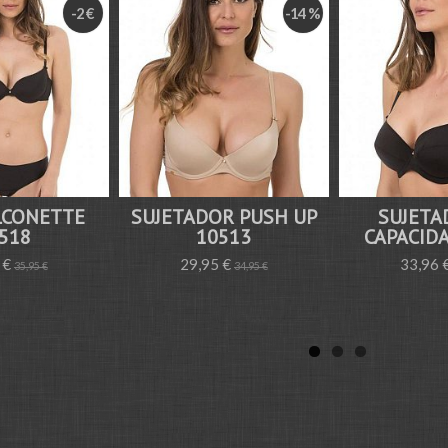
-2 €
-14 %
LCONETTE
SUJETADOR PUSH UP
SUJETA
518
10513
CAPACID
 €
29,95 €
33,96 
35,95 €
34,95 €