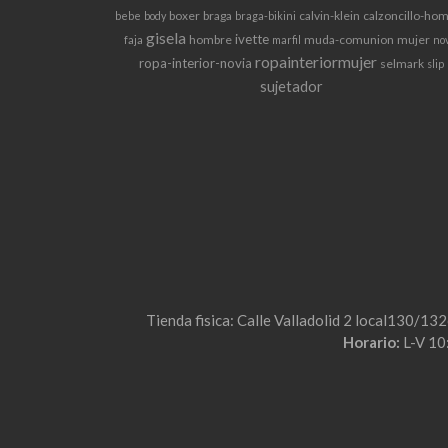
boxer
braga
calvin-klein
calzoncillo-ho
bebe
body
braga-bikini
gisela
ivette
hombre
muda-comunion
mujer
faja
marfil
no
ropainteriormujer
ropa-interior-novia
selmark
slip
sujetador
Tienda fisica: Calle Valladolid 2 local130/13
Horario:
L-V 10