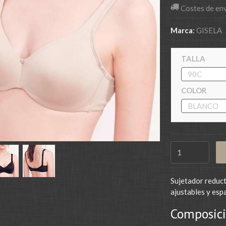
Costes de en
Marca
:
GISELA
TALLA
COLOR
Sujetador reducto
ajustables y esp
Composici