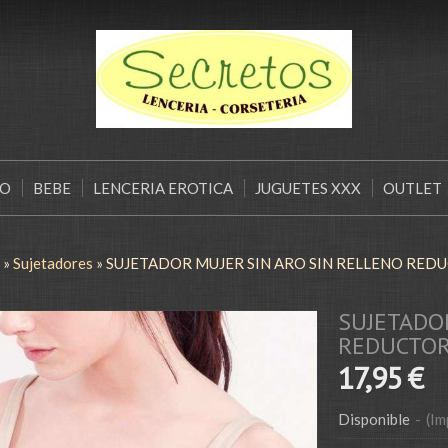
ÑO
BEBE
LENCERIA EROTICA
JUGUETES XXX
OUTLET
»
Sujetadores
»
SUJETADOR MUJER SIN ARO SIN RELLENO RED
SUJETADO
REDUCTOR
17,95 €
Disponible
-
(Im