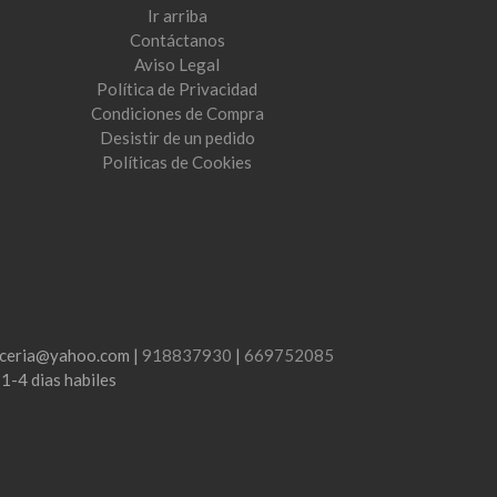
Ir arriba
Contáctanos
Aviso Legal
Política de Privacidad
Condiciones de Compra
Desistir de un pedido
Políticas de Cookies
lenceria@yahoo.com |
918837930
|
669752085
:
1-4 dias habiles