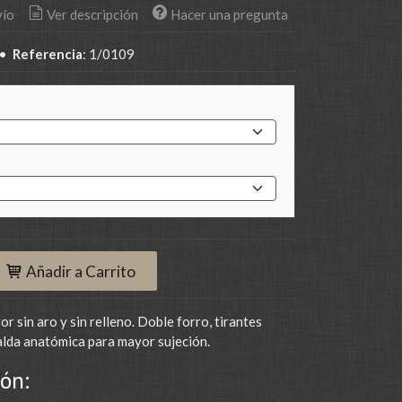
vío
Ver descripción
Hacer una pregunta
•
Referencia
:
1/0109
Añadir a Carrito
r sin aro y sin relleno. Doble forro, tirantes
alda anatómica para mayor sujeción.
ón: