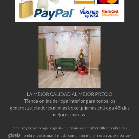
LA MEJOR CALIDAD AL MEJOR PRECIO
Tienda online de ropa interior para todos los
géneros,sujetadores,medias,boxer,pijamas,entrega 48h,las
mejores marcas.
boxer
braga
calvin-klein
calzoncillo-hombre
bebe
body
braga-bikini
faja
gisela
ivette
ropa-interior-
hombre
muda-comunion
mujer
marfil
novia