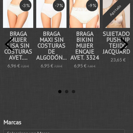
-3 %
-7 %
-9 %
Agotado
BRAGA
BRAGA
BRAGA
SUJETADO
MUJER
MAXI SIN
BIKINI
PUSH UP
LISA SIN
COSTURAS
MUJER
TEJIDO
COSTURAS
DE
ENCAJE
JACQUARD..
AVET....
ALGODÓN...
AVET. 3324
23,65 €
6,96 €
6,95 €
6,95 €
7,20 €
7,50 €
7,60 €
Marcas