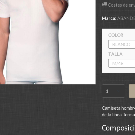
Costes de en
Marca
:
ABAND
COLOR
TALLA
Camiseta hombre 
de la línea Term
Composici