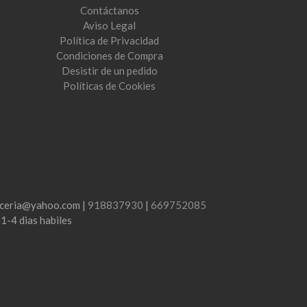
Contáctanos
Aviso Legal
Política de Privacidad
Condiciones de Compra
Desistir de un pedido
Políticas de Cookies
lenceria@yahoo.com |
918837930
|
669752085
:
1-4 dias habiles