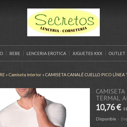
ÑO
BEBE
LENCERIA EROTICA
JUGUETES XXX
OUTLET
RE
»
Camiseta interior
»
CAMISETA CANALÉ CUELLO PICO LÍNEA
CAMISETA 
TERMAL A
10,76 €
11
Disponible
-
(Im