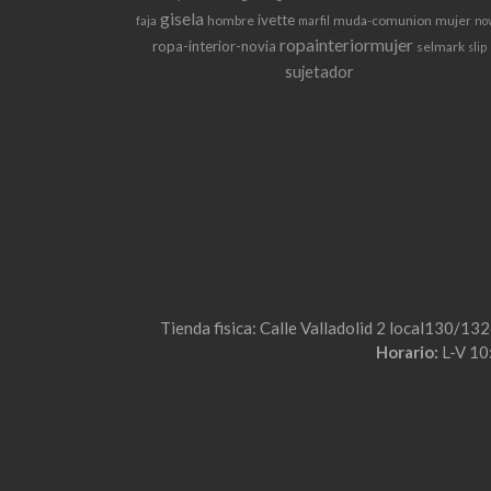
gisela
ivette
hombre
muda-comunion
mujer
faja
marfil
no
ropainteriormujer
ropa-interior-novia
selmark
slip
sujetador
Tienda fisica: Calle Valladolid 2 local130/13
Horario:
L-V 10