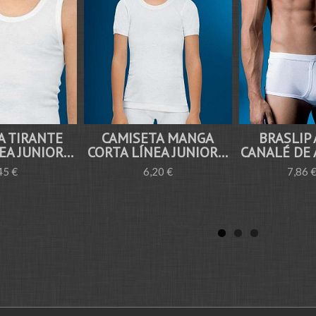
A TIRANTE
CAMISETA MANGA
BRASLIP
A JUNIOR...
CORTA LÍNEA JUNIOR...
CANALÉ DE 
45 €
6,20 €
7,86 