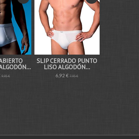
 ABIERTO
SLIP CERRADO PUNTO
CAMISETA CU
ALGODÓN...
LISO ALGODÓN...
LISA MA
€
6,92 €
9,95 €
9,95 €
7,95 €
1