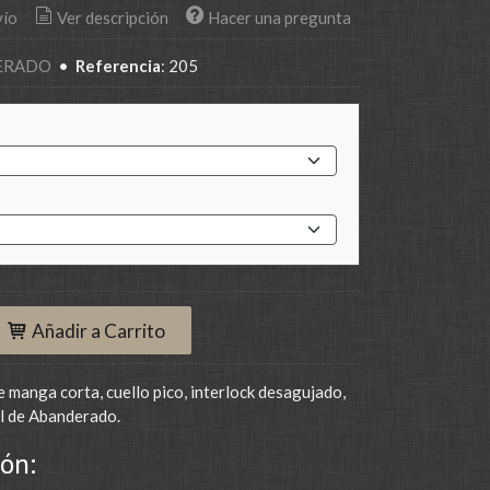
vío
Ver descripción
Hacer una pregunta
ERADO
•
Referencia
:
205
Añadir a Carrito
manga corta, cuello pico, interlock desagujado,
al de Abanderado.
ón: