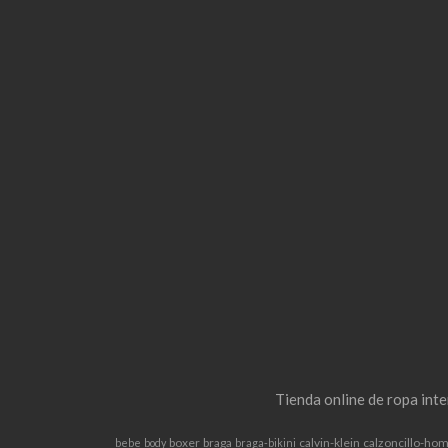
Tienda online de ropa int
boxer
braga
calvin-klein
calzoncillo-ho
bebe
body
braga-bikini