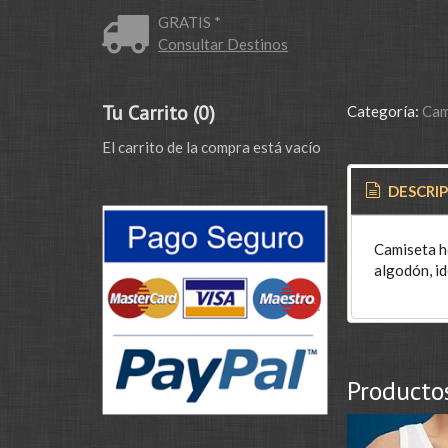
GRATIS *
Consultar Destinos
Tu Carrito (0)
Categoría:
Cam
El carrito de la compra está vacío
DESCRI
Camiseta h
algodón, id
Producto