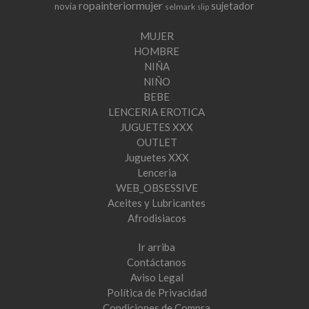
ropainteriormujer
sujetador
novia
selmark
slip
MUJER
HOMBRE
NIÑA
NIÑO
BEBE
LENCERIA EROTICA
JUGUETES XXX
OUTLET
Juguetes XXX
Lenceria
WEB_OBSESSIVE
Aceites y Lubricantes
Afrodisiacos
Ir arriba
Contáctanos
Aviso Legal
Política de Privacidad
Condiciones de Compra