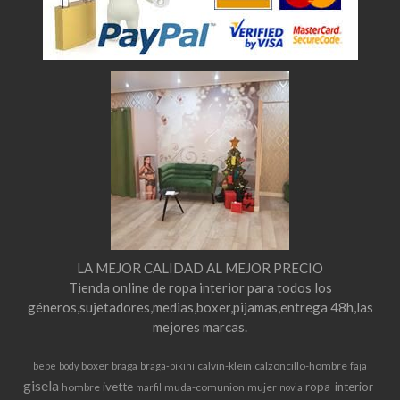
LA MEJOR CALIDAD AL MEJOR PRECIO
Tienda online de ropa interior para todos los
géneros,sujetadores,medias,boxer,pijamas,entrega 48h,las
mejores marcas.
boxer
braga
calvin-klein
calzoncillo-hombre
bebe
body
braga-bikini
faja
gisela
ivette
ropa-interior-
hombre
muda-comunion
mujer
marfil
novia