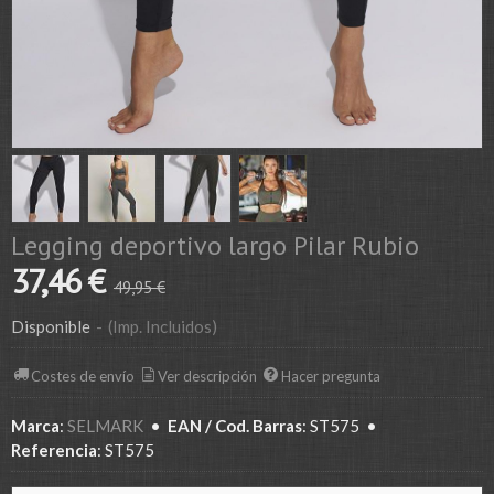
Legging deportivo largo Pilar Rubio
37,46 €
49,95 €
Disponible
-
(Imp. Incluidos)
Costes de envío
Ver descripción
Hacer pregunta
Marca
:
SELMARK
•
EAN / Cod. Barras
:
ST575
•
Referencia
:
ST575