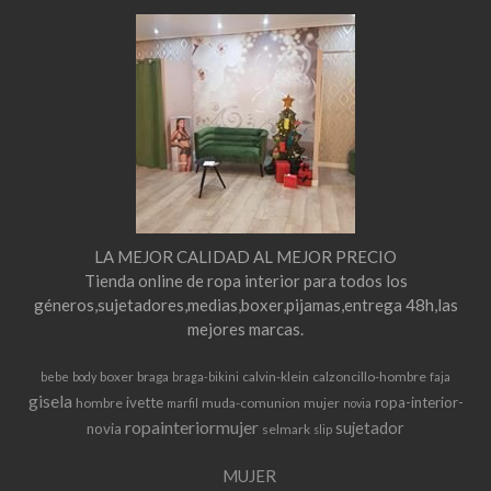
LA MEJOR CALIDAD AL MEJOR PRECIO
Tienda online de ropa interior para todos los
géneros,sujetadores,medias,boxer,pijamas,entrega 48h,las
mejores marcas.
boxer
braga
calvin-klein
calzoncillo-hombre
bebe
body
braga-bikini
faja
gisela
ivette
ropa-interior-
hombre
muda-comunion
mujer
marfil
novia
ropainteriormujer
sujetador
novia
selmark
slip
MUJER