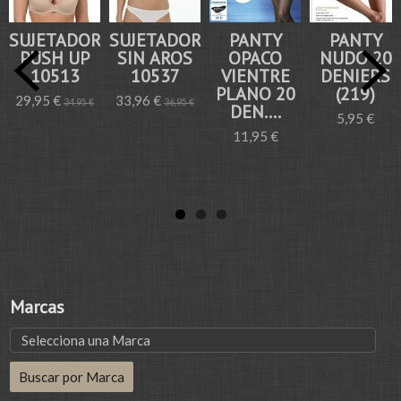
SUJETADOR
SUJETADOR
PANTY
PANTY
PUSH UP
SIN AROS
OPACO
NUDO 20
10513
10537
VIENTRE
DENIERS
PLANO 20
(219)
29,95 €
33,96 €
34,95 €
36,95 €
DEN....
5,95 €
11,95 €
Marcas