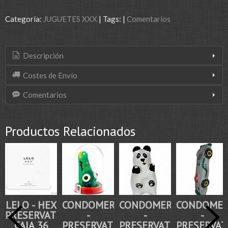
Categoría:
JUGUETES XXX
|
Tags:
|
Comentarios
Descripción
Costes de Envío
Comentarios
Productos Relacionados
LELO - HEX
CONDOMERIE
CONDOMERIE
CONDOMER
PRESERVATIVO
-
-
-
CAJA 36
PRESERVATIVO
PRESERVATIVO
PRESERVAT