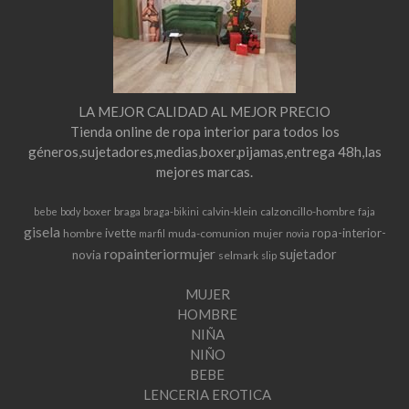
LA MEJOR CALIDAD AL MEJOR PRECIO
Tienda online de ropa interior para todos los
géneros,sujetadores,medias,boxer,pijamas,entrega 48h,las
mejores marcas.
boxer
braga
calvin-klein
calzoncillo-hombre
bebe
body
braga-bikini
faja
gisela
ivette
ropa-interior-
hombre
muda-comunion
mujer
marfil
novia
ropainteriormujer
sujetador
novia
selmark
slip
MUJER
HOMBRE
NIÑA
NIÑO
BEBE
LENCERIA EROTICA