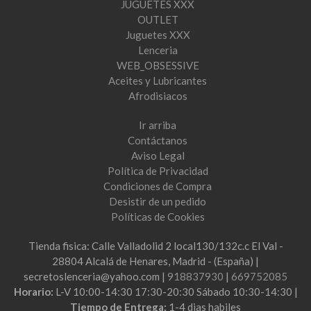
JUGUETES XXX
OUTLET
Juguetes XXX
Lenceria
WEB_OBSESSIVE
Aceites y Lubricantes
Afrodisiacos
Ir arriba
Contáctanos
Aviso Legal
Política de Privacidad
Condiciones de Compra
Desistir de un pedido
Políticas de Cookies
Tienda fisica: Calle Valladolid 2 local130/132c.c El Val -
28804 Alcalá de Henares, Madrid - (España) |
secretoslenceria@yahoo.com |
918837930
|
669752085
Horario:
L-V 10:00-14:30 17:30-20:30 Sábado 10:30-14:30 |
Tiempo de Entrega:
1-4 dias habiles