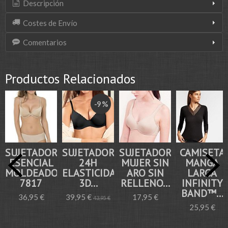
Descripción
Costes de Envío
Comentarios
Productos Relacionados
-9 %
SUJETADOR
SUJETADOR
SUJETADOR
CAMISETA
ESENCIAL
24H
MUJER SIN
MANGA
MOLDEADOR
ELASTICIDAD
ARO SIN
LARGA
7817
3D...
RELLENO...
INFINITY
BAND™...
36,95 €
39,95 €
17,95 €
43,95 €
25,95 €