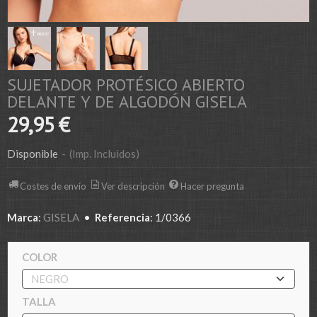
SUJETADOR PROTÉSICO ABIERTO
DELANTE Y DE ALGODÓN GISELA
29,95 €
Disponible
-
(Imp. Incluidos)
Costes de envío
Ver descripción
Hacer pregunta
Marca
:
GISELA
•
Referencia
:
1/0366
COLOR
TALLA