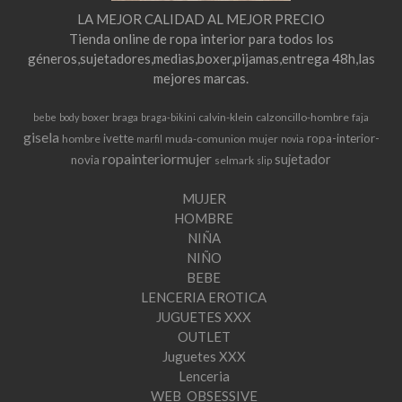
LA MEJOR CALIDAD AL MEJOR PRECIO
Tienda online de ropa interior para todos los
géneros,sujetadores,medias,boxer,pijamas,entrega 48h,las
mejores marcas.
boxer
braga
calvin-klein
calzoncillo-hombre
bebe
body
braga-bikini
faja
gisela
ivette
ropa-interior-
hombre
muda-comunion
mujer
marfil
novia
ropainteriormujer
sujetador
novia
selmark
slip
MUJER
HOMBRE
NIÑA
NIÑO
BEBE
LENCERIA EROTICA
JUGUETES XXX
OUTLET
Juguetes XXX
Lenceria
WEB_OBSESSIVE