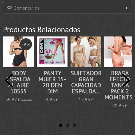
Comentarios
Productos Relacionados
-9 %
BODY
PANTY
SUJETADOR
BRAGA
ESPALDA
MUJER 15-
GRAN
EFECTO
AL AIRE
20 DEN
CAPACIDAD
TANGA
10555
DIM
ESPALDA...
PACK 2
MOMENTS..
58,97 €
4,95 €
17,95 €
64,95 €
20,95 €