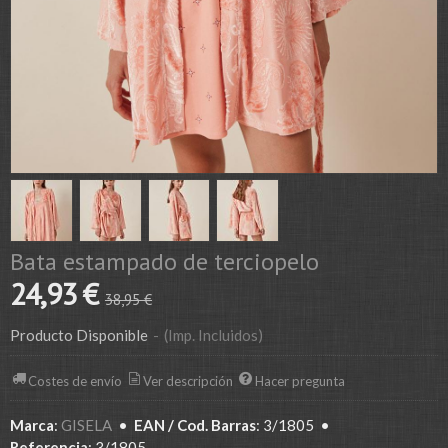
Bata estampado de terciopelo
24,93 €
38,95 €
Producto Disponible
-
(Imp. Incluidos)
Costes de envío
Ver descripción
Hacer pregunta
Marca
:
GISELA
•
EAN / Cod. Barras
:
3/1805
•
Referencia
:
3/1805