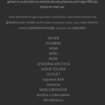
géneros,sujetadores,medias,boxer,pijamas,entrega 48h,las
mejores marcas.
boxer
braga
calvin-klein
calzoncillo-hombre
bebe
body
braga-bikini
faja
gisela
ivette
ropa-interior-
hombre
muda-comunion
mujer
marfil
novia
ropainteriormujer
sujetador
novia
selmark
slip
MUJER
HOMBRE
NIÑA
NIÑO
BEBE
LENCERIA EROTICA
JUGUETES XXX
OUTLET
Juguetes XXX
Lenceria
WEB_OBSESSIVE
Aceites y Lubricantes
Afrodisiacos