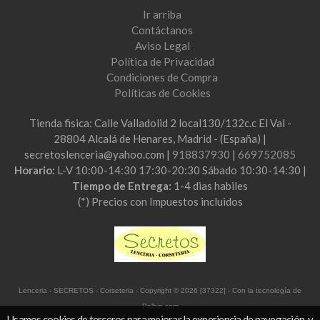
Ir arriba
Contáctanos
Aviso Legal
Política de Privacidad
Condiciones de Compra
Políticas de Cookies
Tienda fisica: Calle Valladolid 2 local130/132c.c El Val -
28804 Alcalá de Henares, Madrid - (España) |
secretoslenceria@yahoo.com |
918837930
|
669752085
Horario:
L-V 10:00-14:30 17:30-20:30 Sábado 10:30-14:30 |
Tiempo de Entrega:
1-4 dias habiles
(*) Precios con Impuestos incluidos
Lenceria - SECRETOS - Corseteria
- Copyright © 2026 [37322] - Con la tecnología de
Palbin.com
Usamos cookies de terceros para mejorar la experiencia de navegación, y