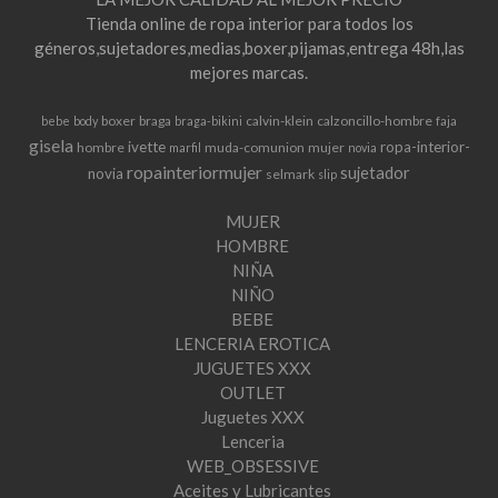
Tienda online de ropa interior para todos los
géneros,sujetadores,medias,boxer,pijamas,entrega 48h,las
mejores marcas.
boxer
braga
calvin-klein
calzoncillo-hombre
bebe
body
braga-bikini
faja
gisela
ivette
ropa-interior-
hombre
muda-comunion
mujer
marfil
novia
ropainteriormujer
sujetador
novia
selmark
slip
MUJER
HOMBRE
NIÑA
NIÑO
BEBE
LENCERIA EROTICA
JUGUETES XXX
OUTLET
Juguetes XXX
Lenceria
WEB_OBSESSIVE
Aceites y Lubricantes