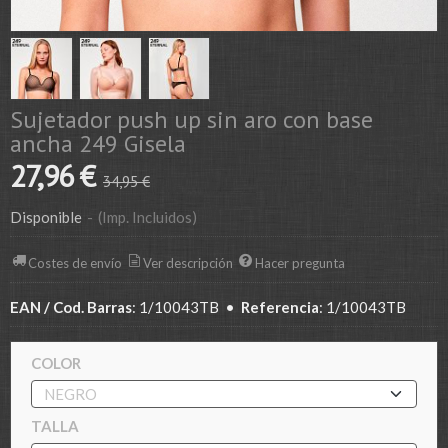
Sujetador push up sin aro con base
ancha 249 Gisela
27,96 €
34,95 €
Disponible
-
(Imp. Incluidos)
Costes de envío
Ver descripción
Hacer pregunta
EAN / Cod. Barras
:
1/10043TB
•
Referencia
:
1/10043TB
COLOR
TALLA