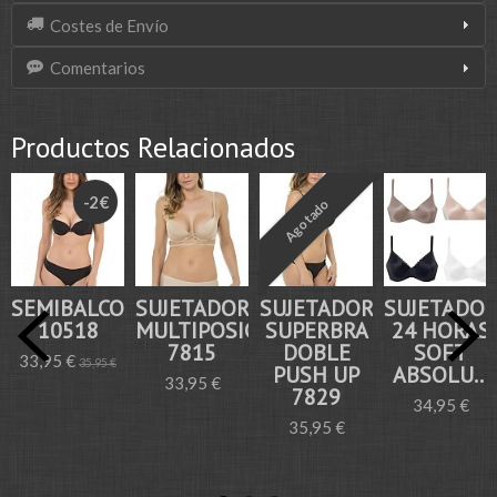
Costes de Envío
Comentarios
Productos Relacionados
-2 €
Agotado
SEMIBALCONETTE
SUJETADOR
SUJETADOR
SUJETADO
10518
MULTIPOSICIÓN
SUPERBRA
24 HORAS
7815
DOBLE
SOFT
33,95 €
35,95 €
PUSH UP
ABSOLU...
33,95 €
7829
34,95 €
35,95 €