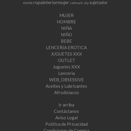
ropainteriormujer
sujetador
novia
selmark
slip
MUJER
HOMBRE
NIÑA
NIÑO
BEBE
LENCERIA EROTICA
JUGUETES XXX
OUTLET
Juguetes XXX
Lenceria
WEB_OBSESSIVE
Aceites y Lubricantes
Afrodisiacos
Ir arriba
Contáctanos
Aviso Legal
Política de Privacidad
Condiciones de Compra