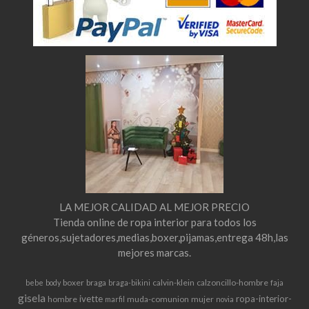
LA MEJOR CALIDAD AL MEJOR PRECIO
Tienda online de ropa interior para todos los
géneros,sujetadores,medias,boxer,pijamas,entrega 48h,las
mejores marcas.
boxer
braga
calvin-klein
calzoncillo-hombre
bebe
body
braga-bikini
faja
gisela
ivette
ropa-interior-
hombre
muda-comunion
mujer
marfil
novia