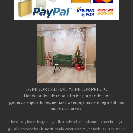
LA MEJOR CALIDAD AL MEJOR PRECIO
Tienda online de ropa interior para todos los
géneros,sujetadores,medias,boxer,pijamas,entrega 48h,las
mejores marcas.
boxer
braga
calvin-klein
calzoncillo-hombre
bebe
body
braga-bikini
faja
gisela
ivette
ropa-interior-
hombre
muda-comunion
mujer
marfil
novia