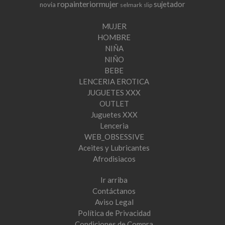
ropainteriormujer
sujetador
novia
selmark
slip
MUJER
HOMBRE
NIÑA
NIÑO
BEBE
LENCERIA EROTICA
JUGUETES XXX
OUTLET
Juguetes XXX
Lenceria
WEB_OBSESSIVE
Aceites y Lubricantes
Afrodisiacos
Ir arriba
Contáctanos
Aviso Legal
Política de Privacidad
Condiciones de Compra