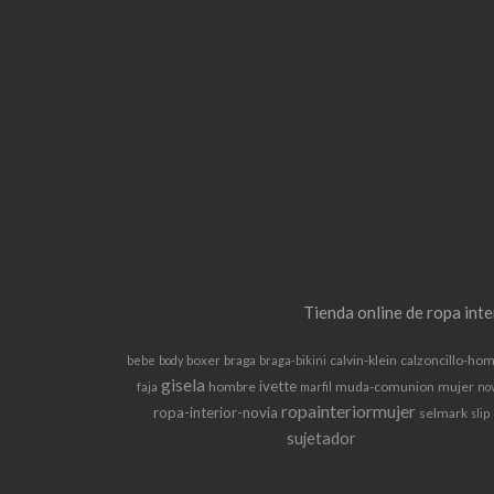
Tienda online de ropa int
boxer
braga
calvin-klein
calzoncillo-ho
bebe
body
braga-bikini
gisela
ivette
hombre
muda-comunion
mujer
faja
marfil
no
ropainteriormujer
ropa-interior-novia
selmark
slip
sujetador