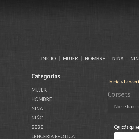
INICIO
MUJER
HOMBRE
NIÑA
NI
Categorías
Inicio
»
Lencer
MUJER
Corsets
HOMBRE
No se han e
NIÑA
NIÑO
BEBE
Quizás quier
LENCERIA EROTICA