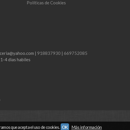
Políticas de Cookies
lenceria@yahoo.com |
918837930
|
669752085
:
1-4 dias habiles
m
ramos que acepta el uso de cookies.
OK
Más información