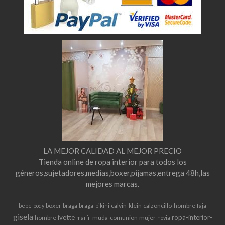
LA MEJOR CALIDAD AL MEJOR PRECIO
Tienda online de ropa interior para todos los
géneros,sujetadores,medias,boxer,pijamas,entrega 48h,las
mejores marcas.
boxer
braga
calvin-klein
calzoncillo-hombre
bebe
body
braga-bikini
faja
gisela
ivette
ropa-interior-
hombre
muda-comunion
mujer
marfil
novia