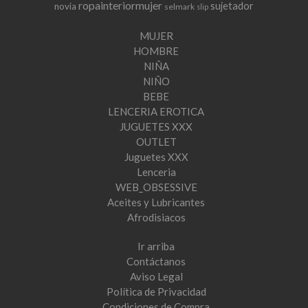
ropainteriormujer
sujetador
novia
selmark
slip
MUJER
HOMBRE
NIÑA
NIÑO
BEBE
LENCERIA EROTICA
JUGUETES XXX
OUTLET
Juguetes XXX
Lenceria
WEB_OBSESSIVE
Aceites y Lubricantes
Afrodisiacos
Ir arriba
Contáctanos
Aviso Legal
Política de Privacidad
Condiciones de Compra