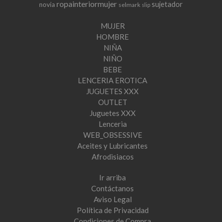
ropainteriormujer
sujetador
novia
selmark
slip
MUJER
HOMBRE
NIÑA
NIÑO
BEBE
LENCERIA EROTICA
JUGUETES XXX
OUTLET
Juguetes XXX
Lenceria
WEB_OBSESSIVE
Aceites y Lubricantes
Afrodisiacos
Ir arriba
Contáctanos
Aviso Legal
Política de Privacidad
Condiciones de Compra