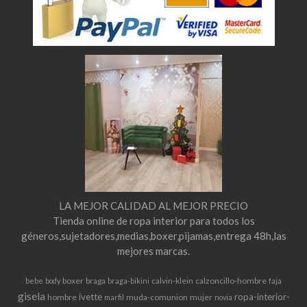
LA MEJOR CALIDAD AL MEJOR PRECIO
Tienda online de ropa interior para todos los
géneros,sujetadores,medias,boxer,pijamas,entrega 48h,las
mejores marcas.
boxer
braga
calvin-klein
calzoncillo-hombre
bebe
body
braga-bikini
faja
gisela
ivette
ropa-interior-
hombre
muda-comunion
mujer
marfil
novia