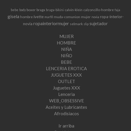
boxer
braga
calvin-klein
calzoncillo-hombre
bebe
body
braga-bikini
faja
gisela
ivette
ropa-interior-
hombre
muda-comunion
mujer
marfil
novia
ropainteriormujer
sujetador
novia
selmark
slip
MUJER
HOMBRE
NIÑA
NIÑO
BEBE
LENCERIA EROTICA
JUGUETES XXX
OUTLET
Juguetes XXX
Lenceria
WEB_OBSESSIVE
Aceites y Lubricantes
Afrodisiacos
Ir arriba