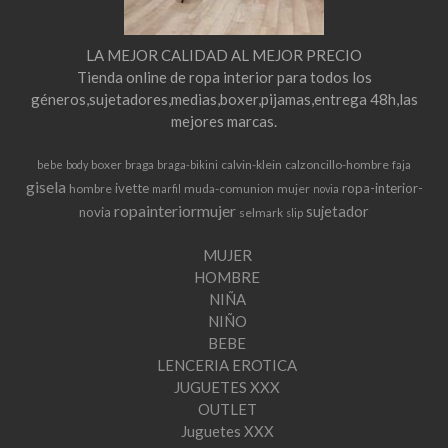
LA MEJOR CALIDAD AL MEJOR PRECIO
Tienda online de ropa interior para todos los
géneros,sujetadores,medias,boxer,pijamas,entrega 48h,las
mejores marcas.
boxer
braga
calvin-klein
calzoncillo-hombre
bebe
body
braga-bikini
faja
gisela
ivette
ropa-interior-
hombre
muda-comunion
mujer
marfil
novia
ropainteriormujer
sujetador
novia
selmark
slip
MUJER
HOMBRE
NIÑA
NIÑO
BEBE
LENCERIA EROTICA
JUGUETES XXX
OUTLET
Juguetes XXX