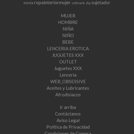
ropainteriormujer
sujetador
novia
selmark
slip
MUJER
HOMBRE
NIÑA
NIÑO
BEBE
LENCERIA EROTICA
JUGUETES XXX
OUTLET
Juguetes XXX
Lenceria
WEB_OBSESSIVE
Aceites y Lubricantes
Afrodisiacos
Ir arriba
Contáctanos
Aviso Legal
Política de Privacidad
Condiciones de Compra