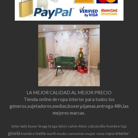
LA MEJOR CALIDAD AL MEJOR PRECIO
Tienda online de ropa interior para todos los
géneros,sujetadores,medias,boxer,pijamas,entrega 48h,las
mejores marcas.
boxer
braga
calvin-klein
calzoncillo-hombre
bebe
body
braga-bikini
faja
gisela
ivette
ropa-interior-
hombre
muda-comunion
mujer
marfil
novia