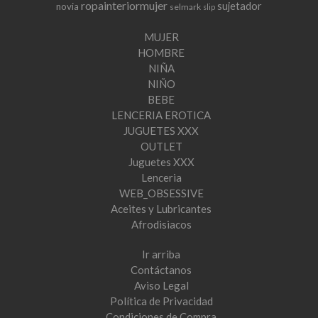
ropainteriormujer
sujetador
novia
selmark
slip
MUJER
HOMBRE
NIÑA
NIÑO
BEBE
LENCERIA EROTICA
JUGUETES XXX
OUTLET
Juguetes XXX
Lenceria
WEB_OBSESSIVE
Aceites y Lubricantes
Afrodisiacos
Ir arriba
Contáctanos
Aviso Legal
Política de Privacidad
Condiciones de Compra