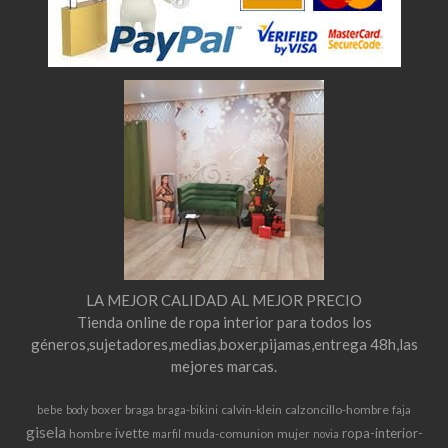
LA MEJOR CALIDAD AL MEJOR PRECIO
Tienda online de ropa interior para todos los
géneros,sujetadores,medias,boxer,pijamas,entrega 48h,las
mejores marcas.
boxer
braga
calvin-klein
calzoncillo-hombre
bebe
body
braga-bikini
faja
gisela
ivette
ropa-interior-
hombre
muda-comunion
mujer
marfil
novia